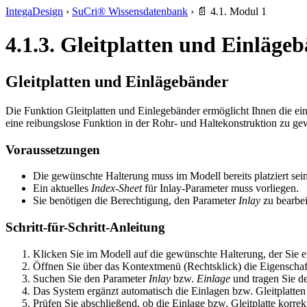
IntegaDesign
›
SuCri® Wissensdatenbank
›
📄 4.1. Modul 1
4.1.3. Gleitplatten und Einläge
Gleitplatten und Einlägebänder
Die Funktion Gleitplatten und Einlegebänder ermöglicht Ihnen die ei
eine reibungslose Funktion in der Rohr- und Haltekonstruktion zu gew
Voraussetzungen
Die gewünschte Halterung muss im Modell bereits platziert sein
Ein aktuelles
Index-Sheet
für Inlay-Parameter muss vorliegen.
Sie benötigen die Berechtigung, den Parameter
Inlay
zu bearbei
Schritt-für-Schritt-Anleitung
Klicken Sie im Modell auf die gewünschte Halterung, der Sie e
Öffnen Sie über das Kontextmenü (Rechtsklick) die Eigenschaf
Suchen Sie den Parameter
Inlay
bzw.
Einlage
und tragen Sie d
Das System ergänzt automatisch die Einlagen bzw. Gleitplatten 
Prüfen Sie abschließend, ob die Einlage bzw. Gleitplatte korrek