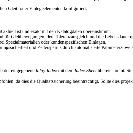
chen Gleit- oder Einlegeelementen konfiguriert.
et
aktuell ist und exakt mit den Katalogdaten übereinstimmt.
dend für Gleitbewegungen, den Toleranzausgleich und die Lebensdauer d
i Spezialmaterialien oder kundenspezifischen Einlagen.
anungssicherheit und Zeitersparnis durch automatisierte Parameterzuwei
 ob der eingegebene
Inlay-Index
mit dem
Index-Sheet
übereinstimmt. Stel
hlen, da dies die Qualitätssicherung beeinträchtigt. Sollte dies projekt