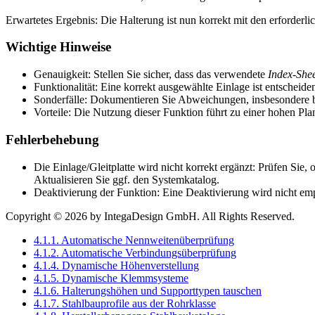
Erwartetes Ergebnis: Die Halterung ist nun korrekt mit den erforderli
Wichtige Hinweise
Genauigkeit: Stellen Sie sicher, dass das verwendete
Index-She
Funktionalität: Eine korrekt ausgewählte Einlage ist entschei
Sonderfälle: Dokumentieren Sie Abweichungen, insbesondere be
Vorteile: Die Nutzung dieser Funktion führt zu einer hohen Pl
Fehlerbehebung
Die Einlage/Gleitplatte wird nicht korrekt ergänzt: Prüfen Sie,
Aktualisieren Sie ggf. den Systemkatalog.
Deaktivierung der Funktion: Eine Deaktivierung wird nicht empfo
Copyright © 2026 by IntegaDesign GmbH. All Rights Reserved.
4.1.1. Automatische Nennweitenüberprüfung
4.1.2. Automatische Verbindungsüberprüfung
4.1.4. Dynamische Höhenverstellung
4.1.5. Dynamische Klemmsysteme
4.1.6. Halterungshöhen und Supporttypen tauschen
4.1.7. Stahlbauprofile aus der Rohrklasse