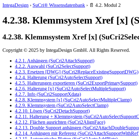
IntegaDesign
›
SuCri® Wissensdatenbank
›
📄 4.2. Modul 2
4.2.38. Klemmsystem Xref [x] 
4.2.38. Klemmsystem Xref [x] (SuCri2Se
Copyright © 2025 by IntegaDesign GmbH. All Rights Reserved.
4.2.1. Anhängen (SuCri2AttachSupport)
4.2.2. Auswahl (SuCri2SelectSupport)
4.2.3. Ersetzen [DWG] (SuCri2ReplaceExistingSupportDWG)
4.2.4. Halterung (SuCri2AutoSelectSupport)
4.2.5. Halterungen exportieren (SuCri2ExportPrimarySupport)
4.2.6. Halterung [x] (SuCri2AutoSelectMultipleSupport)
4.2.7. Info (SuCri2SupportXdata)
4.2.8. Klemmsystem [x] (SuCri2AutoSelectMultipleClamp)
4.2.9. Klemmsystem (SuCri2AutoSelectClamp)
4.2.10. Lösen (SuCri2DetachSupport)
4.2.11. Halterung + Klemmsystem (SuCri2AutoSelectSupport
4.2.12. Flächen ausrichten (SuCri2AlignFace)
4.2.13. Double Support anhängen (SuCri2AttachDoubleSuppor
4.2.14. Anhängen mit Referenz (SuCri2AttachSupportWithRef
4.2.15. Automatische Platten (SuCri2AutoAddPlate)