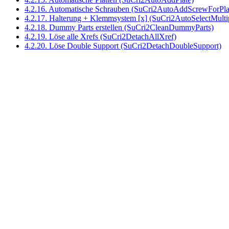
4.2.16. Automatische Schrauben (SuCri2AutoAddScrewForPla
4.2.17. Halterung + Klemmsystem [x] (SuCri2AutoSelectMult
4.2.18. Dummy Parts erstellen (SuCri2CleanDummyParts)
4.2.19. Löse alle Xrefs (SuCri2DetachAllXref)
4.2.20. Löse Double Support (SuCri2DetachDoubleSupport)