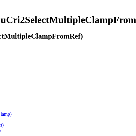
(SuCri2SelectMultipleClampFrom
lectMultipleClampFromRef)
Clamp)
t)
)