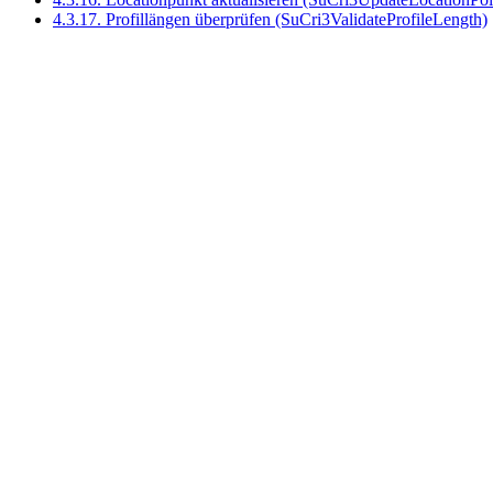
4.3.17. Profillängen überprüfen (SuCri3ValidateProfileLength)