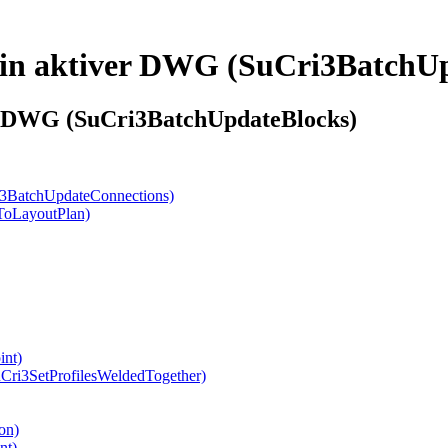
cke in aktiver DWG (SuCri3BatchU
iver DWG (SuCri3BatchUpdateBlocks)
ri3BatchUpdateConnections)
dToLayoutPlan)
int)
SuCri3SetProfilesWeldedTogether)
on)
nt)