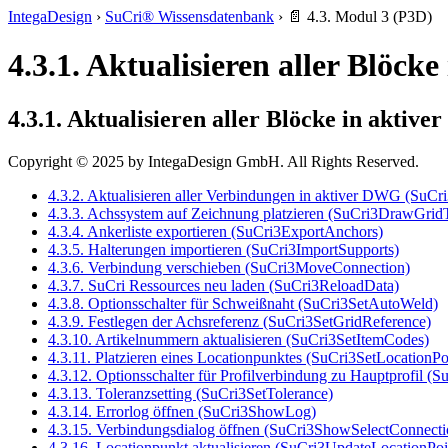
IntegaDesign
›
SuCri® Wissensdatenbank
›
📄 4.3. Modul 3 (P3D)
4.3.1. Aktualisieren aller Blö
4.3.1. Aktualisieren aller Blöcke in akt
Copyright © 2025 by IntegaDesign GmbH. All Rights Reserved.
4.3.2. Aktualisieren aller Verbindungen in aktiver DWG (SuC
4.3.3. Achssystem auf Zeichnung platzieren (SuCri3DrawGri
4.3.4. Ankerliste exportieren (SuCri3ExportAnchors)
4.3.5. Halterungen importieren (SuCri3ImportSupports)
4.3.6. Verbindung verschieben (SuCri3MoveConnection)
4.3.7. SuCri Ressources neu laden (SuCri3ReloadData)
4.3.8. Optionsschalter für Schweißnaht (SuCri3SetAutoWeld)
4.3.9. Festlegen der Achsreferenz (SuCri3SetGridReference)
4.3.10. Artikelnummern aktualisieren (SuCri3SetItemCodes)
4.3.11. Platzieren eines Locationpunktes (SuCri3SetLocationPo
4.3.12. Optionsschalter für Profilverbindung zu Hauptprofil (
4.3.13. Toleranzsetting (SuCri3SetTolerance)
4.3.14. Errorlog öffnen (SuCri3ShowLog)
4.3.15. Verbindungsdialog öffnen (SuCri3ShowSelectConnecti
4.3.16. Locationpunkt aktualisieren (SuCri3UpdateLocationPoi