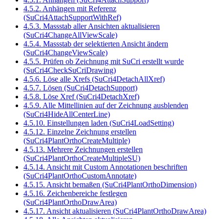
4.5.2. Anhängen mit Referenz
(SuCri4AttachSupportWithRef)
4.5.3. Massstab aller Ansichten aktualisieren
(SuCri4ChangeAllViewScale)
4.5.4. Massstab der selektierten Ansicht ändern
(SuCri4ChangeViewScale)
4.5.5. Prüfen ob Zeichnung mit SuCri erstellt wurde
(SuCri4CheckSuCriDrawing)
4.5.6. Löse alle Xrefs (SuCri4DetachAllXref)
4.5.7. Lösen (SuCri4DetachSupport)
4.5.8. Löse Xref (SuCri4DetachXref)
4.5.9. Alle Mittellinien auf der Zeichnung ausblenden
(SuCri4HideAllCenterLine)
4.5.10. Einstellungen laden (SuCri4LoadSetting)
4.5.12. Einzelne Zeichnung erstellen
(SuCri4PlantOrthoCreateMultiple)
4.5.13. Mehrere Zeichnungen erstellen
(SuCri4PlantOrthoCreateMultipleSU)
4.5.14. Ansicht mit Custom Annotationen beschriften
(SuCri4PlantOrthoCustomAnnotate)
4.5.15. Ansicht bemaßen (SuCri4PlantOrthoDimension)
4.5.16. Zeichenbereiche festlegen
(SuCri4PlantOrthoDrawArea)
4.5.17. Ansicht aktualisieren (SuCri4PlantOrthoDrawArea)