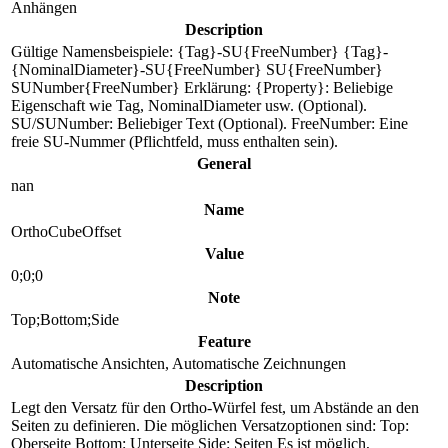
Anhängen
Description
Gültige Namensbeispiele: {Tag}-SU{FreeNumber} {Tag}-
{NominalDiameter}-SU{FreeNumber} SU{FreeNumber}
SUNumber{FreeNumber} Erklärung: {Property}: Beliebige
Eigenschaft wie Tag, NominalDiameter usw. (Optional).
SU/SUNumber: Beliebiger Text (Optional). FreeNumber: Eine
freie SU-Nummer (Pflichtfeld, muss enthalten sein).
General
nan
Name
OrthoCubeOffset
Value
0;0;0
Note
Top;Bottom;Side
Feature
Automatische Ansichten, Automatische Zeichnungen
Description
Legt den Versatz für den Ortho-Würfel fest, um Abstände an den
Seiten zu definieren. Die möglichen Versatzoptionen sind: Top:
Oberseite Bottom: Unterseite Side: Seiten Es ist möglich,