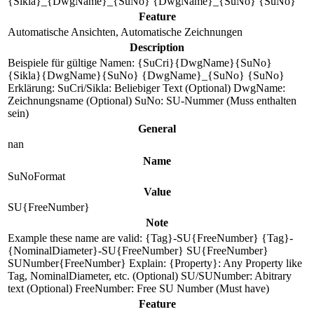
{Sikla}_{DwgName}_{SuNo} {DwgName}_{SuNo} {SuNo}
Feature
Automatische Ansichten, Automatische Zeichnungen
Description
Beispiele für gültige Namen: {SuCri}{DwgName}{SuNo}
{Sikla}{DwgName}{SuNo} {DwgName}_{SuNo} {SuNo}
Erklärung: SuCri/Sikla: Beliebiger Text (Optional) DwgName:
Zeichnungsname (Optional) SuNo: SU-Nummer (Muss enthalten
sein)
General
nan
Name
SuNoFormat
Value
SU{FreeNumber}
Note
Example these name are valid: {Tag}-SU{FreeNumber} {Tag}-
{NominalDiameter}-SU{FreeNumber} SU{FreeNumber}
SUNumber{FreeNumber} Explain: {Property}: Any Property like
Tag, NominalDiameter, etc. (Optional) SU/SUNumber: Abitrary
text (Optional) FreeNumber: Free SU Number (Must have)
Feature