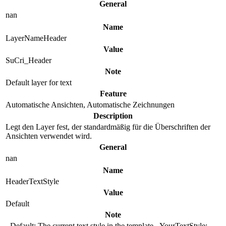
General
nan
Name
LayerNameHeader
Value
SuCri_Header
Note
Default layer for text
Feature
Automatische Ansichten, Automatische Zeichnungen
Description
Legt den Layer fest, der standardmäßig für die Überschriften der
Ansichten verwendet wird.
General
nan
Name
HeaderTextStyle
Value
Default
Note
- Default: The current text style in the template - YourTextStyle: