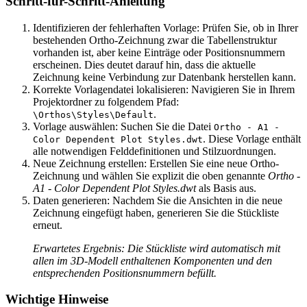
Schritt-für-Schritt-Anleitung
Identifizieren der fehlerhaften Vorlage: Prüfen Sie, ob in Ihrer
bestehenden Ortho-Zeichnung zwar die Tabellenstruktur
vorhanden ist, aber keine Einträge oder Positionsnummern
erscheinen. Dies deutet darauf hin, dass die aktuelle
Zeichnung keine Verbindung zur Datenbank herstellen kann.
Korrekte Vorlagendatei lokalisieren: Navigieren Sie in Ihrem
Projektordner zu folgendem Pfad:
.
\Orthos\Styles\Default
Vorlage auswählen: Suchen Sie die Datei
Ortho - A1 -
. Diese Vorlage enthält
Color Dependent Plot Styles.dwt
alle notwendigen Felddefinitionen und Stilzuordnungen.
Neue Zeichnung erstellen: Erstellen Sie eine neue Ortho-
Zeichnung und wählen Sie explizit die oben genannte
Ortho -
A1 - Color Dependent Plot Styles.dwt
als Basis aus.
Daten generieren: Nachdem Sie die Ansichten in die neue
Zeichnung eingefügt haben, generieren Sie die Stückliste
erneut.
Erwartetes Ergebnis: Die Stückliste wird automatisch mit
allen im 3D-Modell enthaltenen Komponenten und den
entsprechenden Positionsnummern befüllt.
Wichtige Hinweise