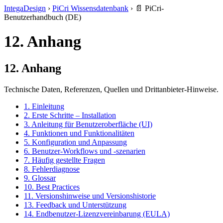
IntegaDesign
›
PiCri Wissensdatenbank
›
📄 PiCri-
Benutzerhandbuch (DE)
12. Anhang
12. Anhang
Technische Daten, Referenzen, Quellen und Drittanbieter-Hinweise.
1. Einleitung
2. Erste Schritte – Installation
3. Anleitung für Benutzeroberfläche (UI)
4. Funktionen und Funktionalitäten
5. Konfiguration und Anpassung
6. Benutzer-Workflows und -szenarien
7. Häufig gestellte Fragen
8. Fehlerdiagnose
9. Glossar
10. Best Practices
11. Versionshinweise und Versionshistorie
13. Feedback und Unterstützung
14. Endbenutzer-Lizenzvereinbarung (EULA)