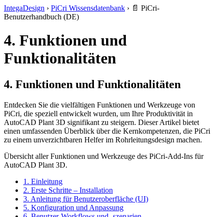
IntegaDesign
›
PiCri Wissensdatenbank
›
📄 PiCri-
Benutzerhandbuch (DE)
4. Funktionen und
Funktionalitäten
4. Funktionen und Funktionalitäten
Entdecken Sie die vielfältigen Funktionen und Werkzeuge von
PiCri, die speziell entwickelt wurden, um Ihre Produktivität in
AutoCAD Plant 3D signifikant zu steigern. Dieser Artikel bietet
einen umfassenden Überblick über die Kernkompetenzen, die PiCri
zu einem unverzichtbaren Helfer im Rohrleitungsdesign machen.
Übersicht aller Funktionen und Werkzeuge des PiCri-Add-Ins für
AutoCAD Plant 3D.
1. Einleitung
2. Erste Schritte – Installation
3. Anleitung für Benutzeroberfläche (UI)
5. Konfiguration und Anpassung
6. Benutzer-Workflows und -szenarien