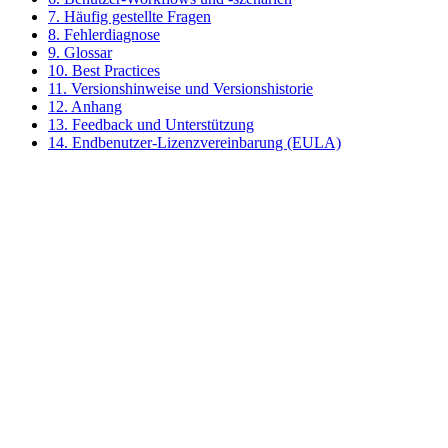
7. Häufig gestellte Fragen
8. Fehlerdiagnose
9. Glossar
10. Best Practices
11. Versionshinweise und Versionshistorie
12. Anhang
13. Feedback und Unterstützung
14. Endbenutzer-Lizenzvereinbarung (EULA)