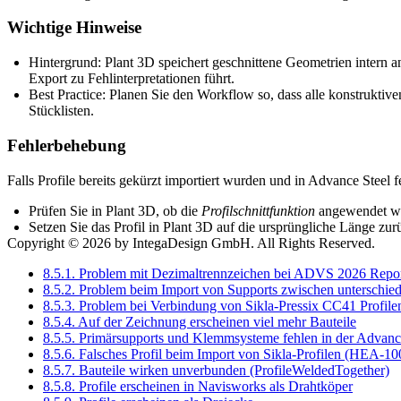
Wichtige Hinweise
Hintergrund: Plant 3D speichert geschnittene Geometrien intern a
Export zu Fehlinterpretationen führt.
Best Practice: Planen Sie den Workflow so, dass alle konstruktive
Stücklisten.
Fehlerbehebung
Falls Profile bereits gekürzt importiert wurden und in Advance Steel f
Prüfen Sie in Plant 3D, ob die
Profilschnittfunktion
angewendet w
Setzen Sie das Profil in Plant 3D auf die ursprüngliche Länge z
Copyright © 2026 by IntegaDesign GmbH. All Rights Reserved.
8.5.1. Problem mit Dezimaltrennzeichen bei ADVS 2026 Repo
8.5.2. Problem beim Import von Supports zwischen unterschie
8.5.3. Problem bei Verbindung von Sikla-Pressix CC41 Profile
8.5.4. Auf der Zeichnung erscheinen viel mehr Bauteile
8.5.5. Primärsupports und Klemmsysteme fehlen in der Advance
8.5.6. Falsches Profil beim Import von Sikla-Profilen (HEA-100
8.5.7. Bauteile wirken unverbunden (ProfileWeldedTogether)
8.5.8. Profile erscheinen in Navisworks als Drahtköper