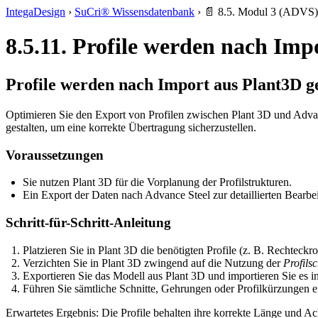
IntegaDesign
›
SuCri® Wissensdatenbank
›
📄 8.5. Modul 3 (ADVS)
8.5.11. Profile werden nach Imp
Profile werden nach Import aus Plant3D g
Optimieren Sie den Export von Profilen zwischen Plant 3D und Advan
gestalten, um eine korrekte Übertragung sicherzustellen.
Voraussetzungen
Sie nutzen Plant 3D für die Vorplanung der Profilstrukturen.
Ein Export der Daten nach Advance Steel zur detaillierten Bearbei
Schritt-für-Schritt-Anleitung
Platzieren Sie in Plant 3D die benötigten Profile (z. B. Rechteckr
Verzichten Sie in Plant 3D zwingend auf die Nutzung der
Profilsc
Exportieren Sie das Modell aus Plant 3D und importieren Sie es i
Führen Sie sämtliche Schnitte, Gehrungen oder Profilkürzungen er
Erwartetes Ergebnis: Die Profile behalten ihre korrekte Länge und Ach