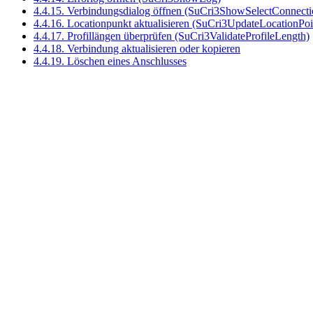
4.4.15. Verbindungsdialog öffnen (SuCri3ShowSelectConnecti
4.4.16. Locationpunkt aktualisieren (SuCri3UpdateLocationPoi
4.4.17. Profillängen überprüfen (SuCri3ValidateProfileLength)
4.4.18. Verbindung aktualisieren oder kopieren
4.4.19. Löschen eines Anschlusses