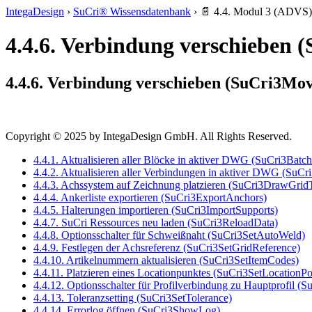
IntegaDesign
›
SuCri® Wissensdatenbank
›
📄 4.4. Modul 3 (ADVS)
4.4.6. Verbindung verschieben
4.4.6. Verbindung verschieben (SuCri3Mo
Copyright © 2025 by IntegaDesign GmbH. All Rights Reserved.
4.4.1. Aktualisieren aller Blöcke in aktiver DWG (SuCri3Bat
4.4.2. Aktualisieren aller Verbindungen in aktiver DWG (SuC
4.4.3. Achssystem auf Zeichnung platzieren (SuCri3DrawGri
4.4.4. Ankerliste exportieren (SuCri3ExportAnchors)
4.4.5. Halterungen importieren (SuCri3ImportSupports)
4.4.7. SuCri Ressources neu laden (SuCri3ReloadData)
4.4.8. Optionsschalter für Schweißnaht (SuCri3SetAutoWeld)
4.4.9. Festlegen der Achsreferenz (SuCri3SetGridReference)
4.4.10. Artikelnummern aktualisieren (SuCri3SetItemCodes)
4.4.11. Platzieren eines Locationpunktes (SuCri3SetLocationPo
4.4.12. Optionsschalter für Profilverbindung zu Hauptprofil (
4.4.13. Toleranzsetting (SuCri3SetTolerance)
4.4.14. Errorlog öffnen (SuCri3ShowLog)