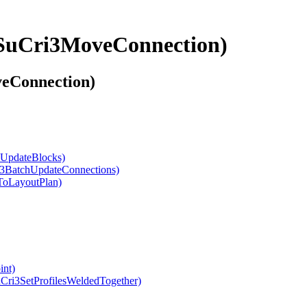
 (SuCri3MoveConnection)
veConnection)
chUpdateBlocks)
ri3BatchUpdateConnections)
dToLayoutPlan)
int)
SuCri3SetProfilesWeldedTogether)